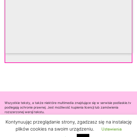
Wszystkie teksty, a także niektóre multimedia znajdujące się w serwisie podlaskie.tv
podlegają ochronie prawnej. Jest możliwość kupienia licencji lub zamówienia
rozszerzonej wersji tekstu.
Kontynuując przeglądanie strony, zgadzasz się na instalację
Współpraca
Ustawienia
plików cookies na swoim urządzeniu.
Kontakt