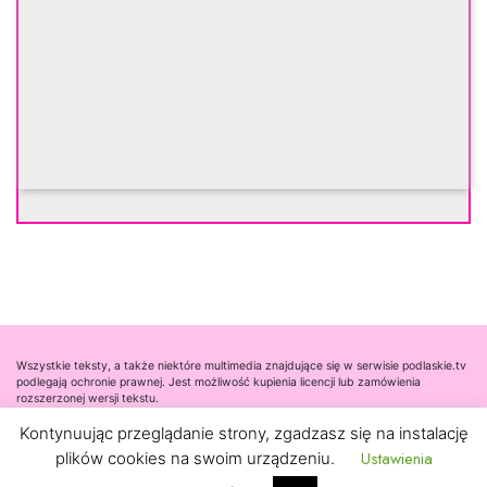
Wszystkie teksty, a także niektóre multimedia znajdujące się w serwisie podlaskie.tv
podlegają ochronie prawnej. Jest możliwość kupienia licencji lub zamówienia
rozszerzonej wersji tekstu.
Kontynuując przeglądanie strony, zgadzasz się na instalację
Współpraca
Ustawienia
plików cookies na swoim urządzeniu.
Kontakt