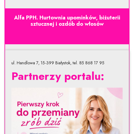
Alfa PPH. Hurtownia upominków, biżuterii
sztucznej i ozdób do włosów
ul. Handlowa 7, 15-399 Białystok, tel. 85 868 17 95
Partnerzy portalu: