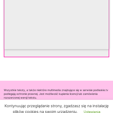
Wszystkie teksty, a także niektóre multimedia znajdujące się w serwisie podlaskie.tv
podlegają ochronie prawnej. Jest możliwość kupienia licencji lub zamówienia
rozszerzonej wersji tekstu.
Kontynuując przeglądanie strony, zgadzasz się na instalację
Współpraca
Ustawienia
plików cookies na swoim urządzeniu.