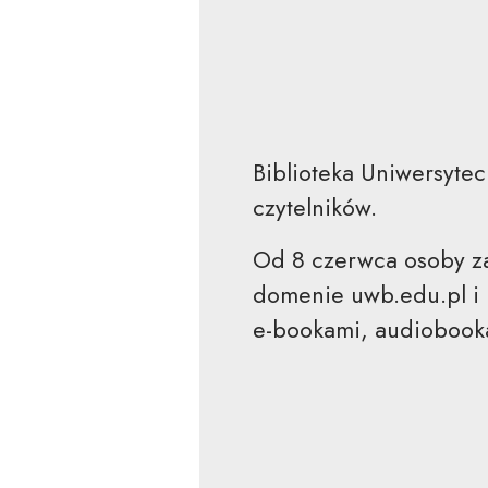
Biblioteka Uniwersyte
czytelników.
Od 8 czerwca osoby za
domenie uwb.edu.pl i 
e-bookami, audiobooka