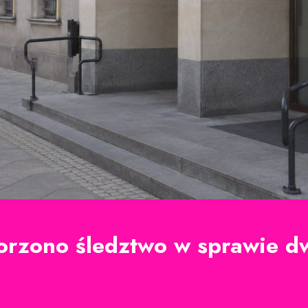
orzono śledztwo w sprawie d