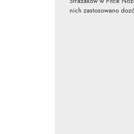
Strażaków w Piłce Nożn
nich zastosowano dozór