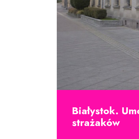
Białystok. Um
strażaków