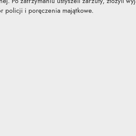
ej. Po zatrzymaniu usłyszeli zarzuty, złożyli wy
 policji i poręczenia majątkowe.