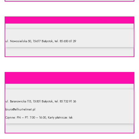
Amper.pl – hurtownia elektryczna i oświetlenie
ul. Nowosielska 50, 15-617 Białystok, tel. 85 650 61 29
Elhurt-Elmet Sp. z o.o. Hurtownia Materiałów Elektrycznych i
Metalowych
ul. Baranowicka 115, 15-501 Białystok, tel. 85 732 91 36
biuro@elhurt-elmet.pl
Czynne: PN – PT: 7.00 – 16.00, Karty płatnicze: tak