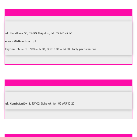
Elkond sp. z o.o. Hurtownia Materiałów Elektrycznych
ul. Handlowa 6C, 15-399 Białystok, tel. 85 745 49 60
elkond@elkond.com.pl
Czynne: PN – PT: 7.00 – 17.00, SOB: 8.00 – 14.00, Karty płatnicze: tak
El-bial Hurtownia art. elektrycznych
ul. Kombatantów 4, 15-102 Białystok, tel. 85 675 12 20
Art. i osprzęt elektryczny Lamart – ledy, przewody, lampy