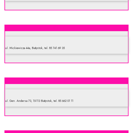
Mariusz. Sklep mięsny. Lewoc J.
ul. Mickiewicza 44a, Białystok, tel. 85 741 69 35
Bruno Tassi Dystrybutor wędlin, mięsa i drobiu
ul. Gen. Andersa 73, 15-113 Białystok, tel. 85 662 01 11