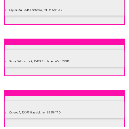
ul. Czysta 26a, 15-463 Białystok, tel. 85 652 15 71
Podlaska Chata
ul. Szosa Białostocka 9, 15-113 Sokoły, tel. 664 133 912
Mispol Group Trade Sp. z o.o.
ul. Octowa 1, 15-399 Białystok, tel. 85 878 17 04