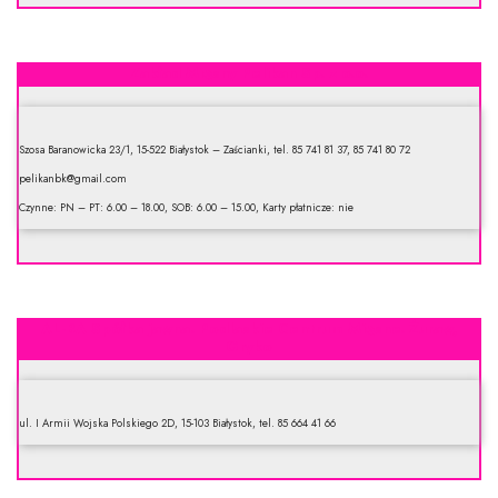
Zakład Mięsny Pelikan Sp. z o.o.
Szosa Baranowicka 23/1, 15-522 Białystok – Zaścianki, tel. 85 741 81 37, 85 741 80 72
pelikanbk@gmail.com
Czynne: PN – PT: 6.00 – 18.00, SOB: 6.00 – 15.00, Karty płatnicze: nie
AL-BA Spółka jawna. Podlaskie Centrum Mięsne. Żuraw,
Gryko
ul. I Armii Wojska Polskiego 2D, 15-103 Białystok, tel. 85 664 41 66