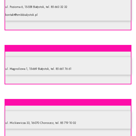
ul. Pozioma 6, 15-558 Białystok, tel. 85 663 32 32
kontakt@zmbbialystok.pl
Sklep firmowy Zakładów Mięsnych Mazowsze
ul. Magnoliowa 1, 15-669 Białystok, tel. 85 661 76 61
Zakład Przetwórstwa Mięsnego PERKPOL s.j.
ul. Mickiewicza 33, 16-070 Choroszcz, tel. 85 719 10 02