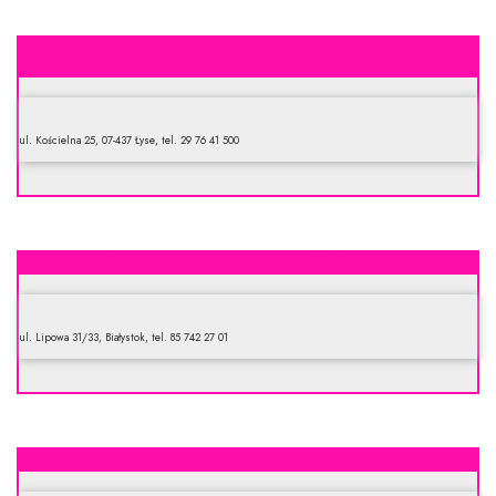
Zakład Przetwórstwa Mięsnego “JBB” Import-Eksport J.
Bałdyga
ul. Kościelna 25, 07-437 Łyse, tel. 29 76 41 500
Sklep mięsno-wędliniarski PSS Społem
ul. Lipowa 31/33, Białystok, tel. 85 742 27 01
Zakład masarski Ustymowicze