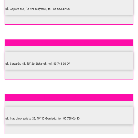
ul. Gajowa 59a, 15-794 Białystok, tel. 85 653 49 06
Argo. Wiesław Fidziukiewicz
ul. Skrzatów 41, 15-156 Białystok, tel. 85 743 56 09
Bartlowizna – wyroby regionalne
ul. Nadbiebrzańska 32, 19-110 Goniądz, tel. 85 738 06 30