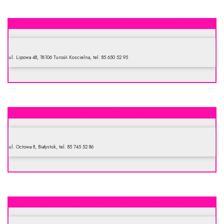
Bost Zakład Mięsny. Bogdan Jakim, Stanisław Jakim sp. j.
ul. Lipowa 48, 18-106 Turośń Koscielna, tel. 85 650 52 95
Sokołów S.A. Centrum dystrybucji
ul. Octowa 8, Białystok, tel. 85 745 52 86
Zakład przetwórstwa mięsnego PSS Społem. Centrala