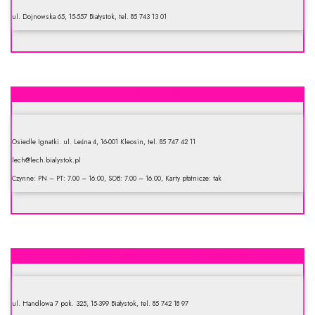
ul. Dojnowska 65, 15-557 Białystok, tel. 85 743 13 01
Lech Garmażeria Staropolska Sp. z o.o. Sp. k.
Osiedle Ignatki. ul. Leśna 4, 16-001 Kleosin, tel. 85 747 42 11
lech@lech.bialystok.pl
Czynne: PN – PT: 7.00 – 16.00, SOB: 7.00 – 16.00, Karty płatnicze: tak
Biuro Techniczno-Handlowe „AMARA” Bolesław Staniszewski
ul. Handlowa 7 pok. 325, 15-399 Białystok, tel. 85 742 18 97