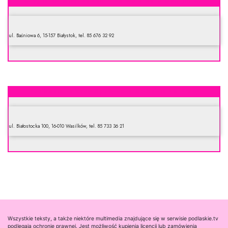
Grygiencz Jerzy. Zakład Przetwórstwa Drobiu Jur-Kur
ul. Baśniowa 6, 15-157 Białystok, tel. 85 676 32 92
Podlaskie Zakłady Spożywcze. Spółdzielnia Pracy
ul. Białostocka 100, 16-010 Wasilków, tel. 85 733 36 21
Wszystkie teksty, a także niektóre multimedia znajdujące się w serwisie podlaskie.tv
podlegają ochronie prawnej. Jest możliwość kupienia licencji lub zamówienia