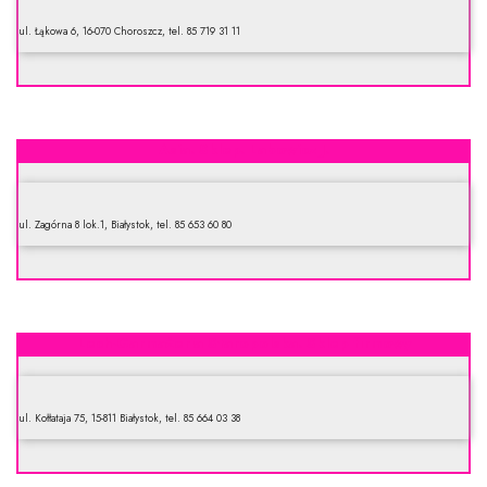
ul. Łąkowa 6, 16-070 Choroszcz, tel. 85 719 31 11
Asia. Sklep. Labowicz J.
ul. Zagórna 8 lok.1, Białystok, tel. 85 653 60 80
Lech-Garmażeria Staropolska. Sklep firmowy
ul. Kołłataja 75, 15-811 Białystok, tel. 85 664 03 38