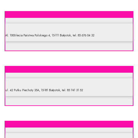
Franko. Hurtownia drobiu, mięsa i wędlin
Al. 1000-lecia Państwa Polskiego 4, 15-111 Białystok, tel. 85 676 04 32
Standard S.A.
ul. 42 Pułku Piechoty 35A, 15-181 Białystok, tel. 85 741 31 52
ZMB Białystok