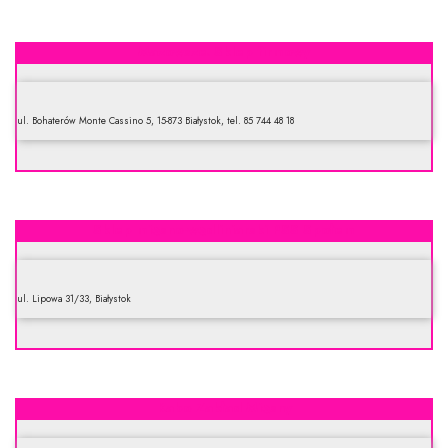
Mazowsze. Sklep firmowy
ul. Bohaterów Monte Cassino 5, 15-873 Białystok, tel. 85 744 48 18
Sklep mięsno-wędliniarski PSS Społem
ul. Lipowa 31/33, Białystok
Kabo Zakład Mięsny