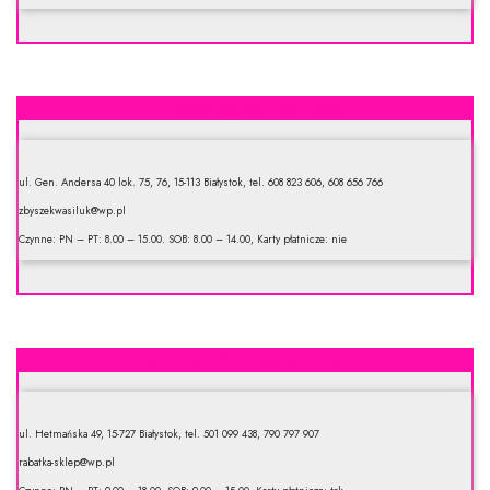
Artykuły ogrodnicze Elwa
ul. Gen. Andersa 40 lok. 75, 76, 15-113 Białystok, tel. 608 823 606, 608 656 766
zbyszekwasiluk@wp.pl
Czynne: PN – PT: 8.00 – 15.00. SOB: 8.00 – 14.00, Karty płatnicze: nie
Rabatka. Sklep ogrodniczy
ul. Hetmańska 49, 15-727 Białystok, tel. 501 099 438, 790 797 907
rabatka-sklep@wp.pl