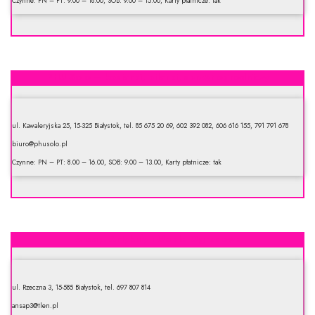
Czynne: PN – PT: 9.00 – 18.00, SOB: 9.00 – 15.00, Karty płatnicze: tak
PHU Solo – kosiarki, pilarki, sprzęt ogrodniczy
ul. Kawaleryjska 25, 15-325 Białystok, tel. 85 675 20 69, 602 392 082, 606 616 155, 791 791 678
biuro@phusolo.pl
Czynne: PN – PT: 8.00 – 16.00, SOB: 9.00 – 13.00, Karty płatnicze: tak
Ansap. Artykuły i Meble Ogrodowe
ul. Rzeczna 3, 15-585 Białystok, tel. 697 807 814
ansap3@tlen.pl