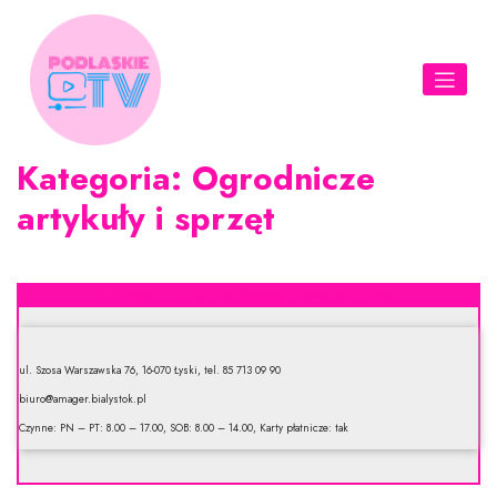
Skip
to
content
Kategoria:
Ogrodnicze
artykuły i sprzęt
Amager- Artykuły Ogrodniczo-Rolnicze
ul. Szosa Warszawska 76, 16-070 Łyski, tel. 85 713 09 90
biuro@amager.bialystok.pl
Czynne: PN – PT: 8.00 – 17.00, SOB: 8.00 – 14.00, Karty płatnicze: tak