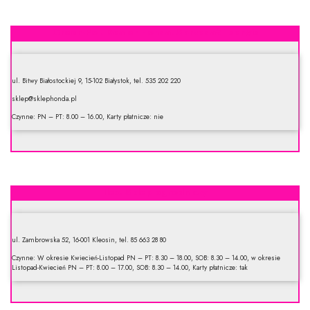
Green-Pol. Dealer Honda. Sprzedaż i serwis
ul. Bitwy Białostockiej 9, 15-102 Białystok, tel. 535 202 220
sklep@sklephonda.pl
Czynne: PN – PT: 8.00 – 16.00, Karty płatnicze: nie
Ilex. Sklep ogrodniczy
ul. Zambrowska 52, 16-001 Kleosin, tel. 85 663 28 80
Czynne: W okresie Kwiecień-Listopad PN – PT: 8.30 – 18.00, SOB: 8.30 – 14.00, w okresie
Listopad-Kwiecień PN – PT: 8.00 – 17.00, SOB: 8.30 – 14.00, Karty płatnicze: tak