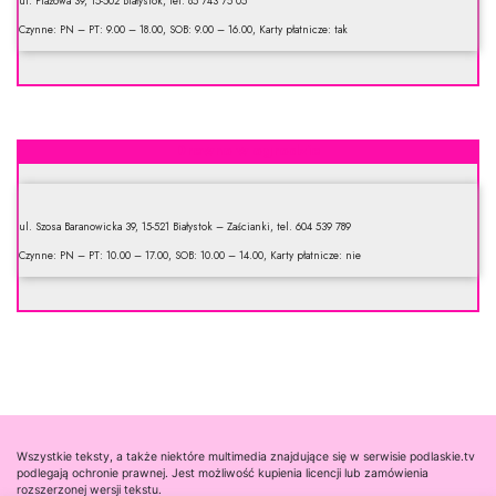
ul. Plażowa 39, 15-502 Białystok, tel. 85 743 75 05
Czynne: PN – PT: 9.00 – 18.00, SOB: 9.00 – 16.00, Karty płatnicze: tak
Drewno w ogrodzie
ul. Szosa Baranowicka 39, 15-521 Białystok – Zaścianki, tel. 604 539 789
Czynne: PN – PT: 10.00 – 17.00, SOB: 10.00 – 14.00, Karty płatnicze: nie
Wszystkie teksty, a także niektóre multimedia znajdujące się w serwisie podlaskie.tv
podlegają ochronie prawnej. Jest możliwość kupienia licencji lub zamówienia
rozszerzonej wersji tekstu.