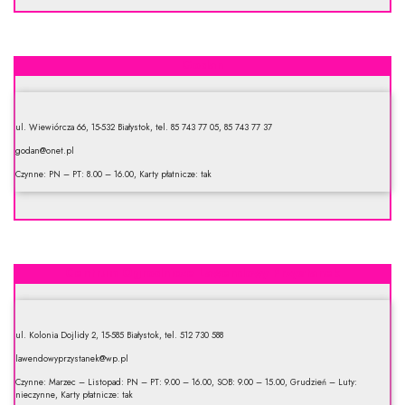
Godan
ul. Wiewiórcza 66, 15-532 Białystok, tel. 85 743 77 05, 85 743 77 37
godan@onet.pl
Czynne: PN – PT: 8.00 – 16.00, Karty płatnicze: tak
Centrum Ogrodnicze Lawendowy Przystanek
ul. Kolonia Dojlidy 2, 15-585 Białystok, tel. 512 730 588
lawendowyprzystanek@wp.pl
Czynne: Marzec – Listopad: PN – PT: 9.00 – 16.00, SOB: 9.00 – 15.00, Grudzień – Luty:
nieczynne, Karty płatnicze: tak