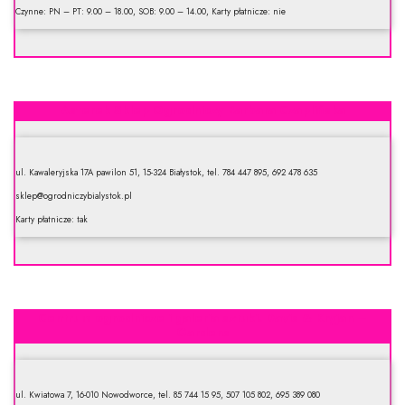
Czynne: PN – PT: 9.00 – 18.00, SOB: 9.00 – 14.00, Karty płatnicze: nie
Asterek Sklep Ogrodniczy Barbara Czaplińska
ul. Kawaleryjska 17A pawilon 51, 15-324 Białystok, tel. 784 447 895, 692 478 635
sklep@ogrodniczybialystok.pl
Karty płatnicze: tak
Centrum ogrodnicze i galeria sztuki. Davis & Kryjan –
Gardens
ul. Kwiatowa 7, 16-010 Nowodworce, tel. 85 744 15 95, 507 105 802, 695 389 080