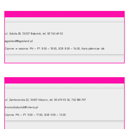
Egzoland. Specjalistyczne Gospodarstwo Ogrodnicze
ul. Sokola 28, 15-537 Białystok, tel. 85 743 49 03
egzoland@egzoland.pl
Czynne: w sezonie: PN – PT: 8.00 – 18.00, SOB: 8.00 – 16.00, Karty płatnicze: tak
Autoryzowany dealer Husqvarna – Kronos
ul. Zambrowska 22, 16-001 Kleosin, tel. 85 675 93 30, 732 580 707
kronosbialystok@interia.pl
Czynne: PN – PT: 9.00 – 17.00, SOB: 9.00 – 13.00