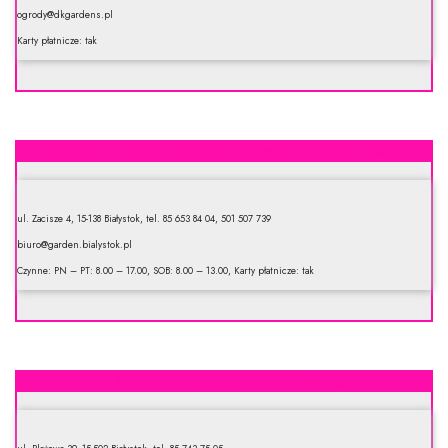
ogrody@dkgardens.pl
Karty płatnicze: tak
Garden – baseny, wanny spa, systemy nawadniające
ul. Zacisze 4, 15-138 Białystok, tel. 85 653 84 04, 501 507 739
biuro@garden.bialystok.pl
Czynne: PN – PT: 8.00 – 17.00, SOB: 8.00 – 13.00, Karty płatnicze: tak
Alhambra s.c. – Zielony Ogród. Centrum ogrodnicze