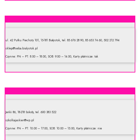
Garden Innovation – sklep, serwis, wypożyczalnia
ul. 42 Pułku Piechoty 101, 15-181 Białystok, tel. 85 676 28 90, 85 653 74 60, 502 212 794
sklep@seba.bialystok.pl
Czynne: PN – PT: 8.00 – 18.00, SOB: 9.00 – 14.00, Karty płatnicze: tak
Jaskier – Szkółka roślin ozdobnych
Jeńki 86, 18-218 Sokoły, tel. 600 383 522
szkolkajaskier@wp.pl
Czynne: PN – PT: 10.00 – 17.00, SOB: 10.00 – 15.00, Karty płatnicze: nie