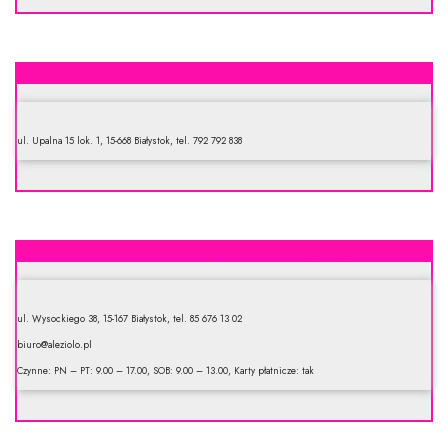
Macierzanka. Sklep zielarsko-medyczny
ul. Upalna 15 lok. 1, 15-668 Białystok, tel. 792 792 838
Ale zioło – sklep zielarsko-medyczny
ul. Wysockiego 38, 15-167 Białystok, tel. 85 676 13 02
biuro@aleziolo.pl
Czynne: PN – PT: 9.00 – 17.00, SOB: 9.00 – 13.00, Karty płatnicze: tak