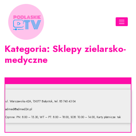
Skip
to
content
Kategoria:
Sklepy zielarsko-
medyczne
Admed Sklep medyczny
ul. Warszawska 42A, 15-077 Białystok, tel. 85 740 43 04
admed@admed24.pl
Czynne: PN: 8.00 – 15.30, WT – PT: 8.00 – 18.00, SOB: 10.00 – 14.00, Karty płatnicze: tak