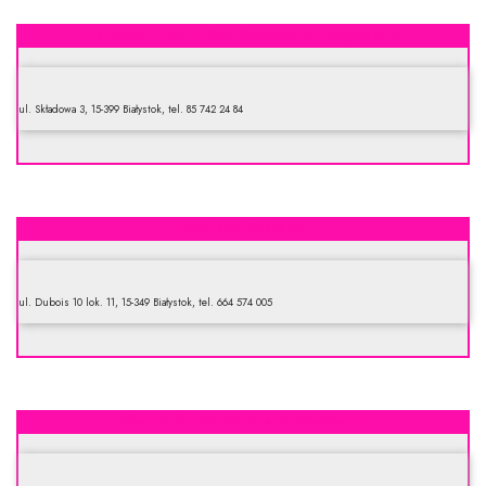
Herbapol Lublin S.A. Oddział w Białymstoku
ul. Składowa 3, 15-399 Białystok, tel. 85 742 24 84
Miejska Pasieka
ul. Dubois 10 lok. 11, 15-349 Białystok, tel. 664 574 005
Zielnik Sklep Zielarsko-Medyczny