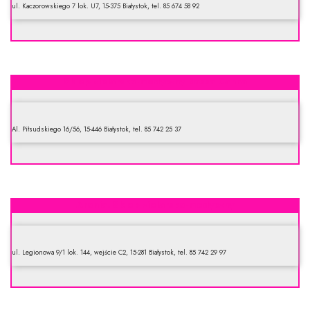
ul. Kaczorowskiego 7 lok. U7, 15-375 Białystok, tel. 85 674 58 92
Sklep zielarsko-medyczny Rossa Canna
Al. Piłsudskiego 16/56, 15-446 Białystok, tel. 85 742 25 37
Aronia. Sklep zielarsko-medyczny
ul. Legionowa 9/1 lok. 144, wejście C2, 15-281 Białystok, tel. 85 742 29 97