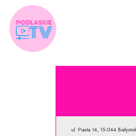
Skip
to
content
ul. Piasta 14, 15-044 Białysto