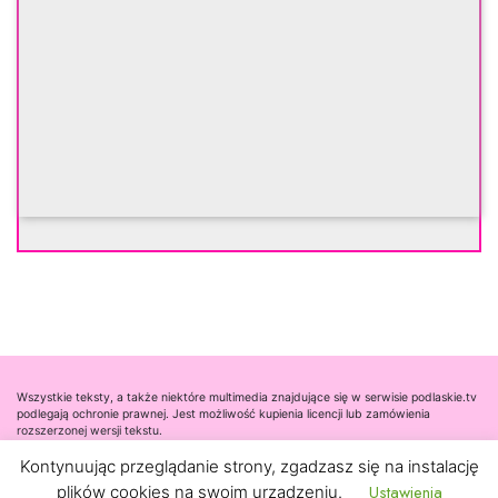
Wszystkie teksty, a także niektóre multimedia znajdujące się w serwisie podlaskie.tv
podlegają ochronie prawnej. Jest możliwość kupienia licencji lub zamówienia
rozszerzonej wersji tekstu.
Kontynuując przeglądanie strony, zgadzasz się na instalację
Współpraca
Ustawienia
plików cookies na swoim urządzeniu.