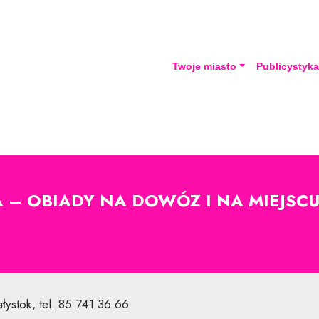
Twoje miasto
Publicystyk
– OBIADY NA DOWÓZ I NA MIEJSCU
łystok, tel. 85 741 36 66