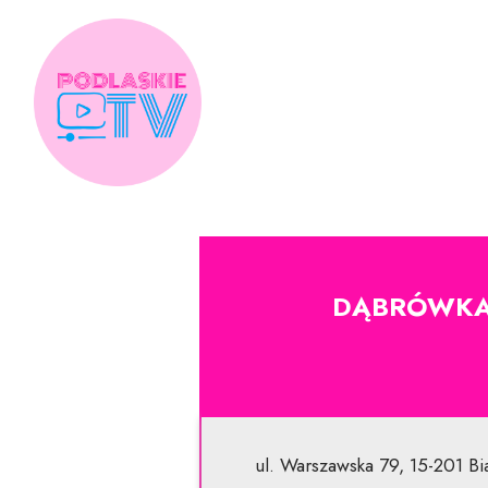
Skip
to
content
DĄBRÓWKA 
ul. Warszawska 79, 15-201 Bia