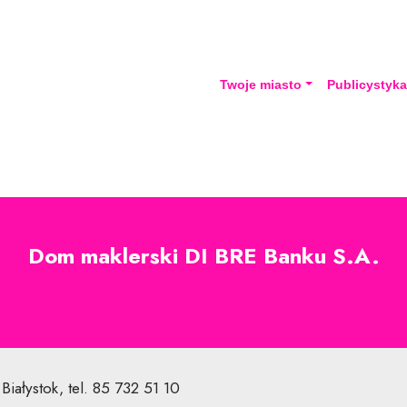
Twoje miasto
Publicystyk
Dom maklerski DI BRE Banku S.A.
iałystok, tel. 85 732 51 10