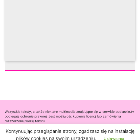
Wszystkie teksty, a także niektóre multimedia znajdujące się w serwisie podlaskie.tv
podlegają ochronie prawnej. Jest możliwość kupienia licencji lub zamówienia
rozszerzonej wersji tekstu.
Kontynuując przeglądanie strony, zgadzasz się na instalację
Współpraca
Ustawienia
plików cookies na swoim urządzeniu.