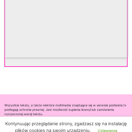
Wszystkie teksty, a także niektóre multimedia znajdujące się w serwisie podlaskie.tv
podlegają ochronie prawnej. Jest możliwość kupienia licencji lub zamówienia
rozszerzonej wersji tekstu.
Kontynuując przeglądanie strony, zgadzasz się na instalację
Współpraca
Ustawienia
plików cookies na swoim urządzeniu.