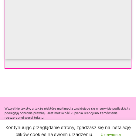
Wszystkie teksty, a także niektóre multimedia znajdujące się w serwisie podlaskie.tv
podlegają ochronie prawnej. Jest możliwość kupienia licencji lub zamówienia
rozszerzonej wersji tekstu.
Kontynuując przeglądanie strony, zgadzasz się na instalację
Współpraca
Ustawienia
plików cookies na swoim urządzeniu.