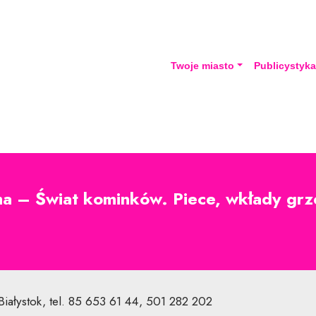
Twoje miasto
Publicystyk
a – Świat kominków. Piece, wkłady gr
Białystok, tel. 85 653 61 44, 501 282 202