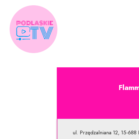
Skip
to
content
Flamm
ul. Przędzalniana 12, 15-688 