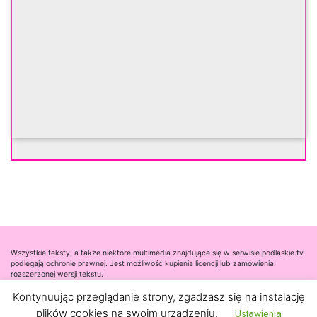
Wszystkie teksty, a także niektóre multimedia znajdujące się w serwisie podlaskie.tv
podlegają ochronie prawnej. Jest możliwość kupienia licencji lub zamówienia
rozszerzonej wersji tekstu.
Kontynuując przeglądanie strony, zgadzasz się na instalację
Współpraca
Ustawienia
plików cookies na swoim urządzeniu.