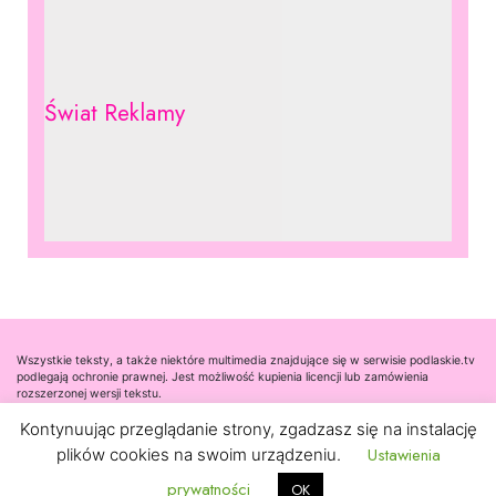
Świat Reklamy
Wszystkie teksty, a także niektóre multimedia znajdujące się w serwisie podlaskie.tv
podlegają ochronie prawnej. Jest możliwość kupienia licencji lub zamówienia
rozszerzonej wersji tekstu.
Kontynuując przeglądanie strony, zgadzasz się na instalację
Współpraca
Ustawienia
plików cookies na swoim urządzeniu.
Kontakt
prywatności
OK
Nota prawna