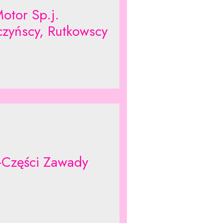
otor Sp.j.
czyńscy, Rutkowscy
-Części Zawady