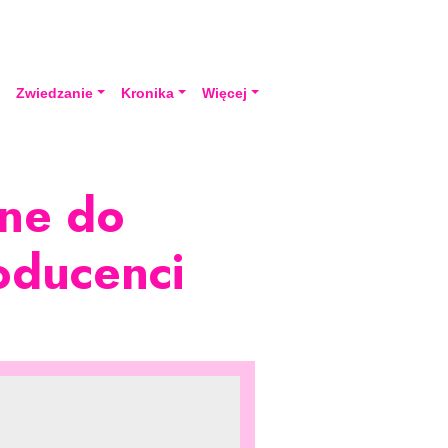
a
Zwiedzanie
Kronika
Więcej
nne do
oducenci