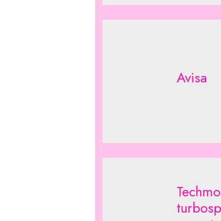
Avisa
Techmot
turbosp