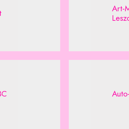
Art-M
t
Lesz
BC
Auto