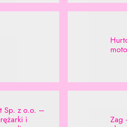
Hurt
moto
 Sp. z o.o. –
rężarki i
Zag 