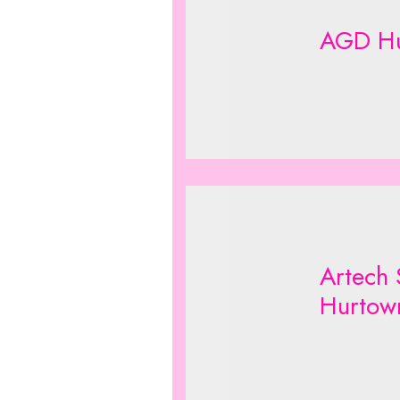
AGD Hu
Artech 
Hurtow