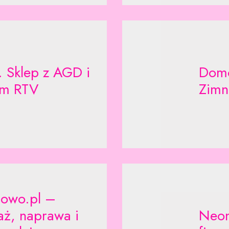
. Sklep z AGD i
Domo
em RTV
Zimn
sowo.pl –
ż, naprawa i
Neon