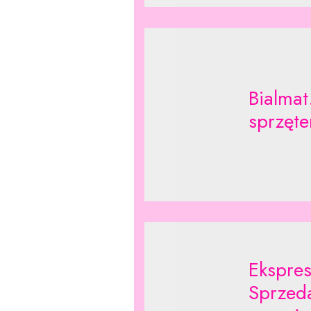
Bialmat
sprzęt
Ekspre
Sprzeda