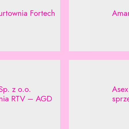
rtownia Fortech
Amar
Sp. z o.o.
Asex
nia RTV – AGD
sprz