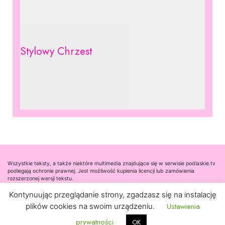
Stylowy Chrzest
Wszystkie teksty, a także niektóre multimedia znajdujące się w serwisie podlaskie.tv
podlegają ochronie prawnej. Jest możliwość kupienia licencji lub zamówienia
rozszerzonej wersji tekstu.
Kontynuując przeglądanie strony, zgadzasz się na instalację
Współpraca
Ustawienia
plików cookies na swoim urządzeniu.
Kontakt
prywatności
OK
Nota prawna