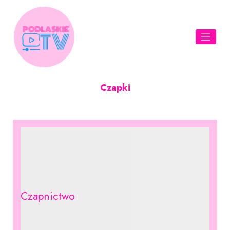
Skip
to
content
Czapki
Czapnictwo