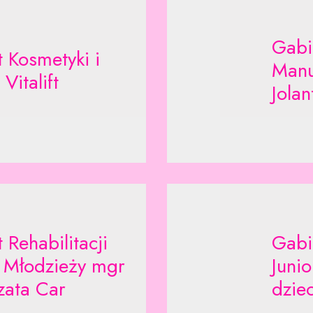
Gabi
 Kosmetyki i
Manu
Vitalift
Jolan
 Rehabilitacji
Gabin
i Młodzieży mgr
Junio
zata Car
dziec