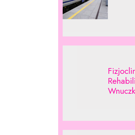
Fizjocl
Rehabil
Wnuczk