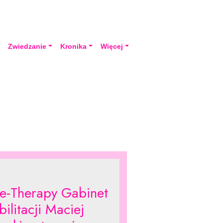
a
Zwiedzanie
Kronika
Więcej
ve-Therapy Gabinet
ilitacji Maciej