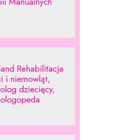
pii Manualnych
land Rehabilitacja
i i niemowląt,
olog dziecięcy,
ologopeda