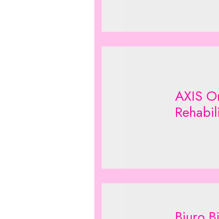
AXIS O
Rehabil
Biuro B