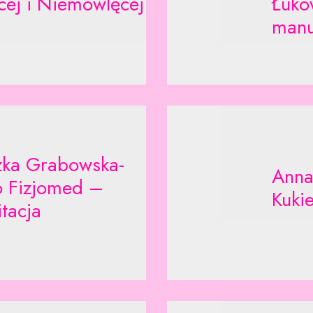
cej i Niemowlęcej
Łuko
manu
zka Grabowska-
Anna
o Fizjomed –
Kukie
itacja