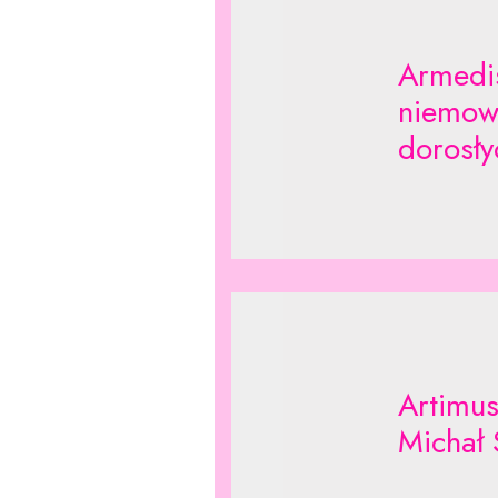
Armedis
niemowl
dorosły
Artimus
Michał 