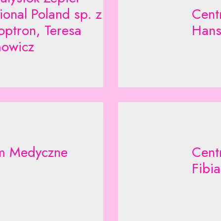
tional Poland sp. z
Cent
ioptron, Teresa
Hans
mowicz
m Medyczne
Cent
Fibia