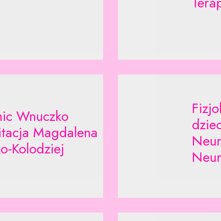
Tera
Fizjo
inic Wnuczko
dziec
itacja Magdalena
Neur
o-Kolodziej
Neur