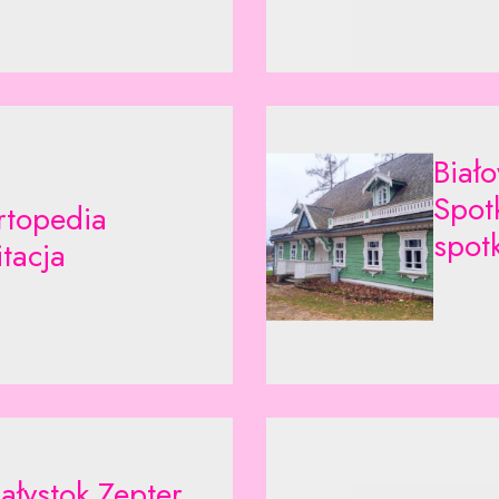
Biał
Spot
rtopedia
spot
itacja
iałystok Zepter