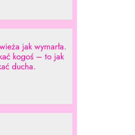
owieża jak wymarła.
kać kogoś – to jak
kać ducha.