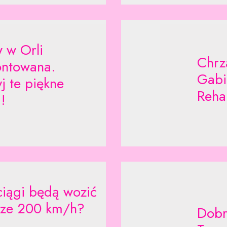
 w Orli
Chrz
ntowana.
Gabi
j te piękne
Rehab
!
iągi będą wozić
rze 200 km/h?
Dobr