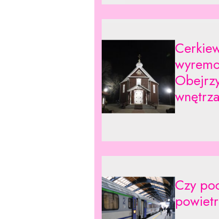
Cerkiew
wyremo
Obejrzy
wnętrza
Czy poc
powiet