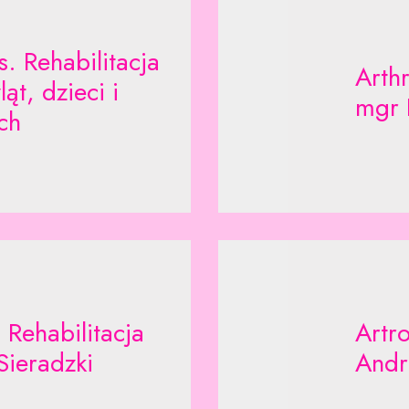
. Rehabilitacja
Arth
ąt, dzieci i
mgr 
ch
 Rehabilitacja
Artro
Sieradzki
Andr