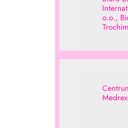
Interna
o.o., B
Trochi
Centru
Medrex