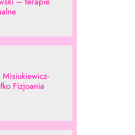
wski – terapie
alne
 Misiukiewicz-
łko Fizjoania