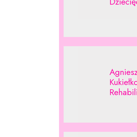
Dziecię
Agnies
Kukiełk
Rehabil