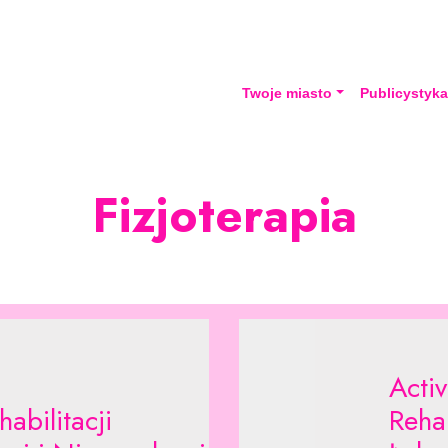
Twoje miasto
Publicystyk
Fizjoterapia
Acti
abilitacji
Rehab