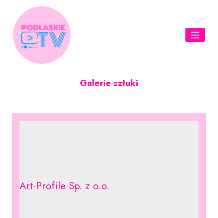
Skip
to
content
Galerie sztuki
Art-Profile Sp. z o.o.