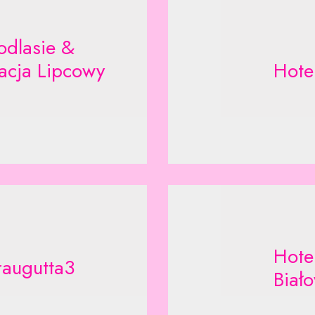
odlasie &
acja Lipcowy
Hote
Hote
raugutta3
Biał