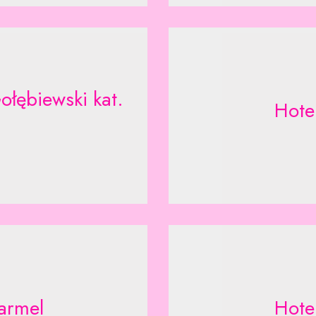
ołębiewski kat.
Hotel
armel
Hote