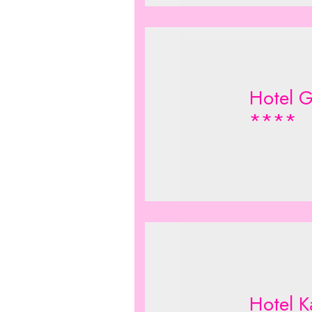
Hotel G
****
Hotel K