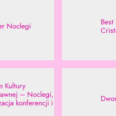
Best
er Noclegi
Cris
 Kultury
ławnej – Noclegi,
Dwor
acja konferencji i