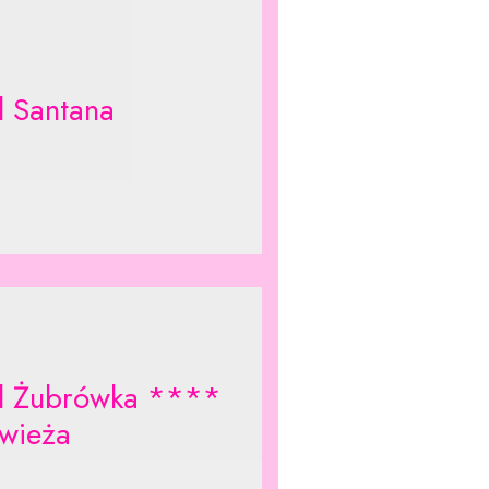
l Santana
l Żubrówka ****
owieża