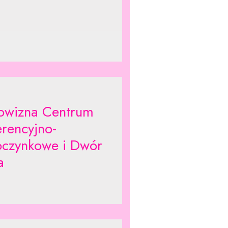
lowizna Centrum
erencyjno-
czynkowe i Dwór
a