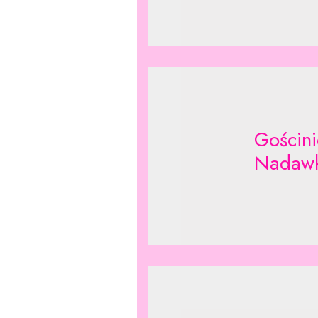
Gościni
Nadawk