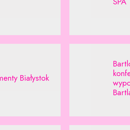
SPA
Bart
konf
enty Białystok
wypo
Bartl