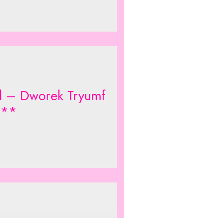
l – Dworek Tryumf
***