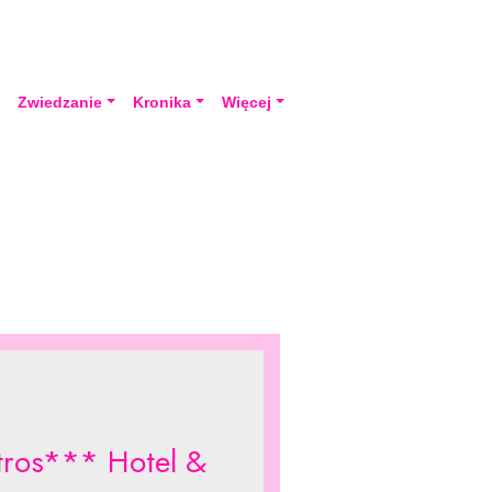
a
Zwiedzanie
Kronika
Więcej
tros*** Hotel &