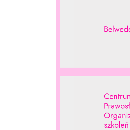
Belwed
Centrum
Prawos
Organiz
szkoleń