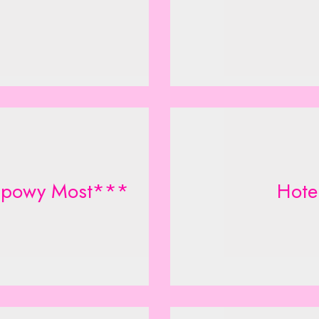
Lipowy Most***
Hote