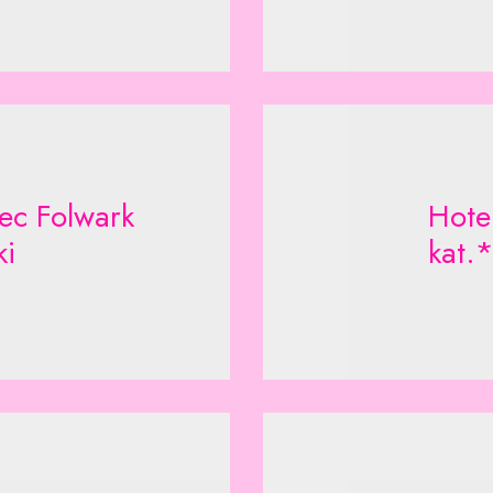
ec Folwark
Hote
i
kat.