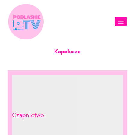
Skip
to
content
Kapelusze
Czapnictwo