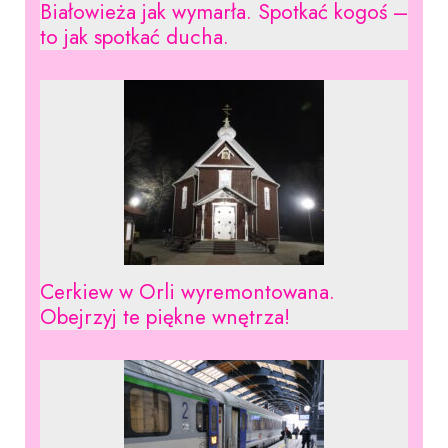
Białowieża jak wymarła. Spotkać kogoś –
to jak spotkać ducha.
Cerkiew w Orli wyremontowana.
Obejrzyj te piękne wnętrza!