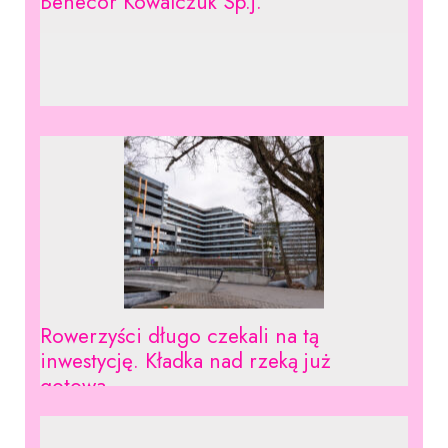
Benecor Kowalczuk Sp.j.
Rowerzyści długo czekali na tą
inwestycję. Kładka nad rzeką już
gotowa.