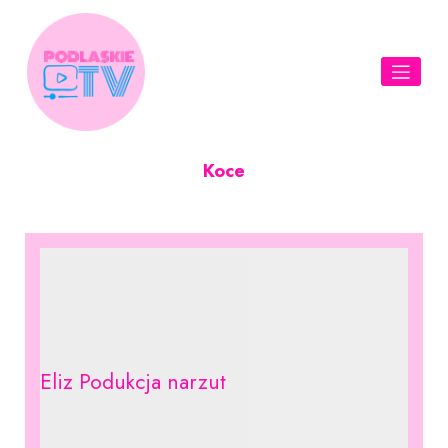
Skip
to
content
Koce
Eliz Podukcja narzut