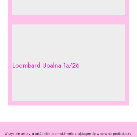
Loombard Upalna 1a/26
Wszystkie teksty, a także niektóre multimedia znajdujące się w serwisie podlaskie.tv