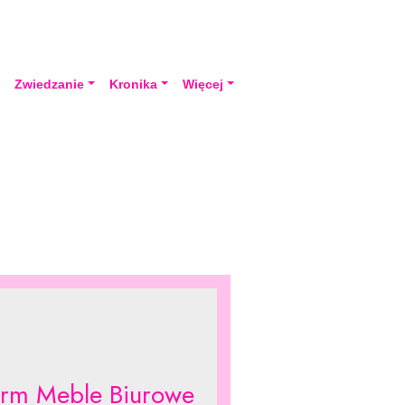
a
Zwiedzanie
Kronika
Więcej
orm Meble Biurowe