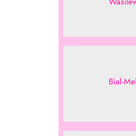
Wasilew
Bial-Me