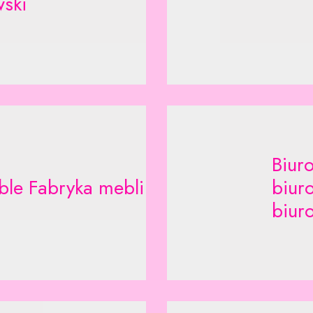
ski
Biur
ble Fabryka mebli
biur
biuro