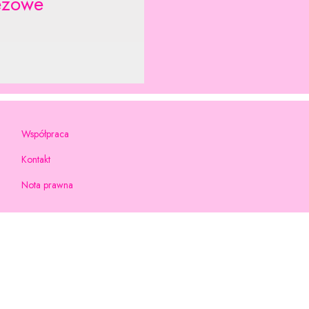
eżowe
Współpraca
Kontakt
Nota prawna