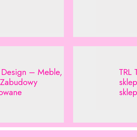
 Design – Meble,
TRL 
i Zabudowy
skle
rowane
skle