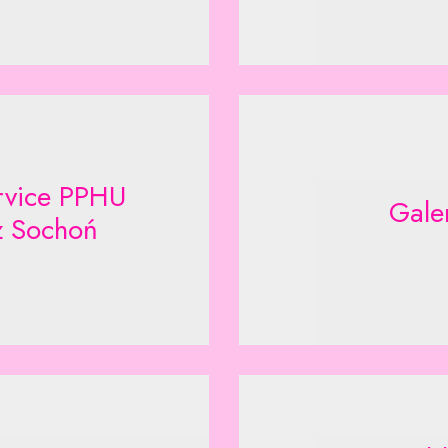
rvice PPHU
Gale
z Sochoń