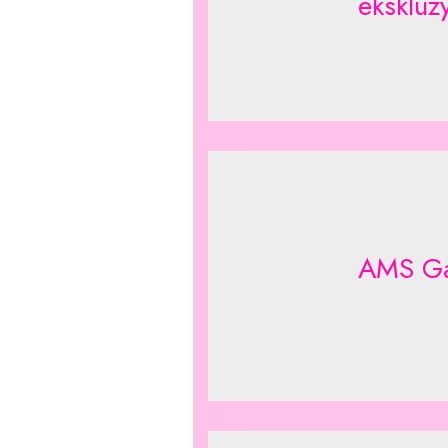
ekskluz
AMS Ga