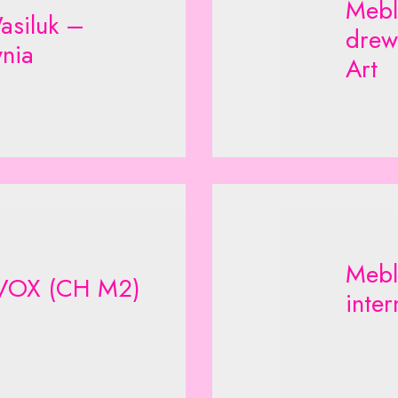
Meble
asiluk –
drew
nia
Art
Mebl
VOX (CH M2)
inte