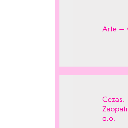
Arte – 
Cezas. 
Zaopatr
o.o.