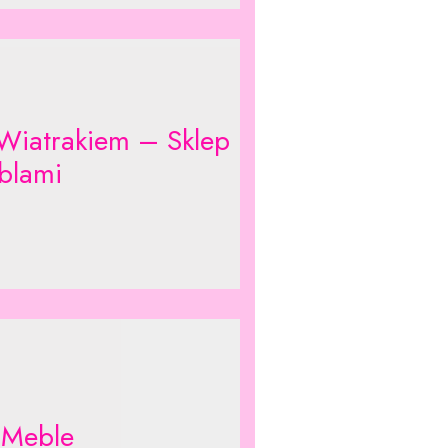
Wiatrakiem – Sklep
blami
 Meble