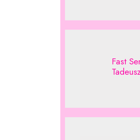
Fast Se
Tadeus