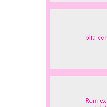
olta co
Romtex