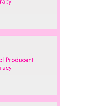
racy
ol Producent
racy