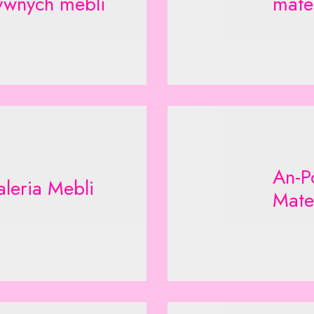
ywnych mebli
mate
An-P
leria Mebli
Mate