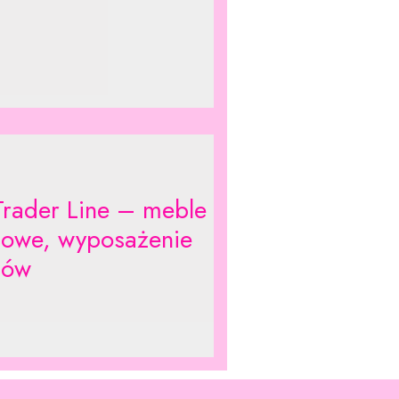
Trader Line – meble
powe, wyposażenie
pów