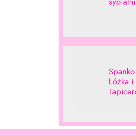
sypialni
Spanko
Łóżka 
Tapice