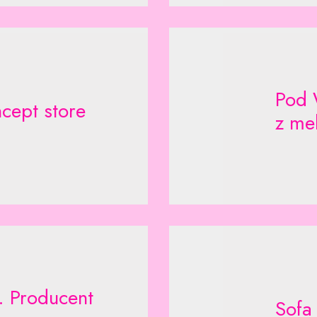
Pod 
ncept store
z me
. Producent
Sofa