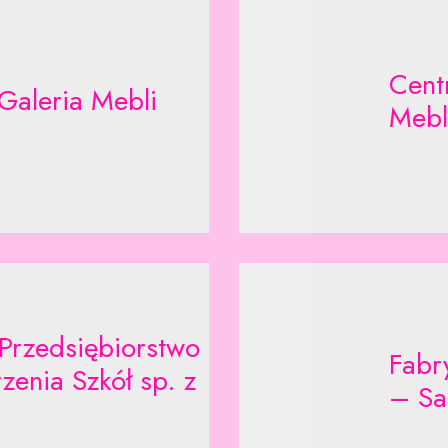
Cent
Galeria Mebli
Mebl
Przedsiębiorstwo
Fabr
zenia Szkół sp. z
– Sa