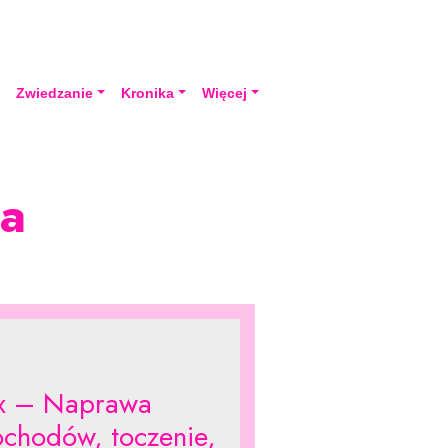
a
Zwiedzanie
Kronika
Więcej
a
x – Naprawa
chodów, toczenie,