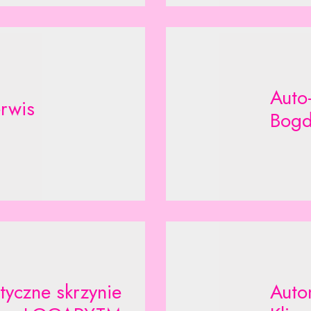
Auto
rwis
Bogd
yczne skrzynie
Auto