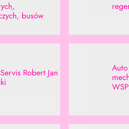
ych,
rege
czych, busów
Auto
Servis Robert Jan
mech
ki
WSPR