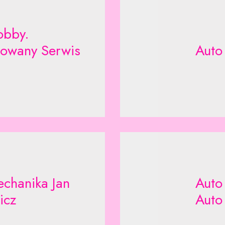
obby.
zowany Serwis
Auto
chanika Jan
Auto
icz
Auto