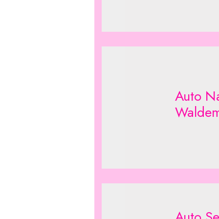
Auto N
Walde
Auto Se