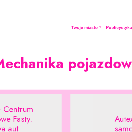
Twoje miasto
Publicystyk
Mechanika pojazdow
 Centrum
we Fasty.
Aute
a aut
samo