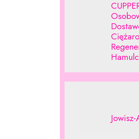
CUPPER
Osobow
Dostaw
Ciężar
Regene
Hamulc
Jowisz-