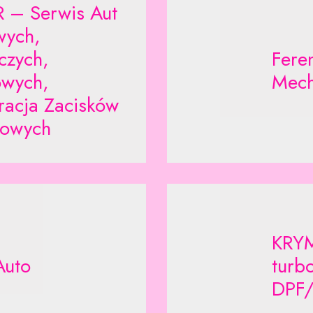
 – Serwis Aut
ych,
czych,
Fere
owych,
Mech
racja Zacisków
owych
KRYM
Auto
turb
DPF/