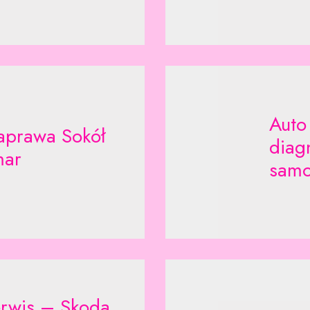
Auto 
aprawa Sokół
diag
mar
samo
rwis – Skoda,