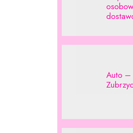
osobow
dostaw
Auto – 
Zubrzyc