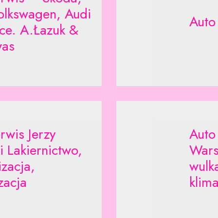
olkswagen, Audi
Auto
ce. A.Łazuk &
as
rwis Jerzy
Auto
i Lakiernictwo,
Wars
zacja,
wulk
zacja
klima