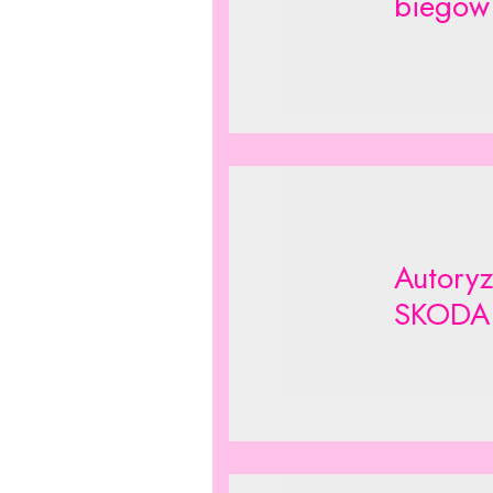
biegó
Autory
SKODA 