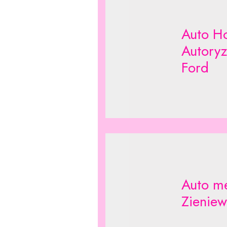
Auto H
Autory
Ford
Auto me
Zieniew