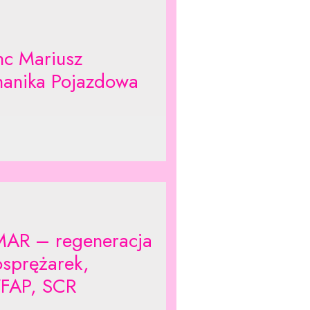
nc Mariusz
anika Pojazdowa
AR – regeneracja
osprężarek,
FAP, SCR