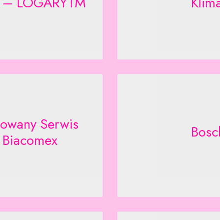
w – LOGARYTM
Klim
zowany Serwis
Bosc
Biacomex