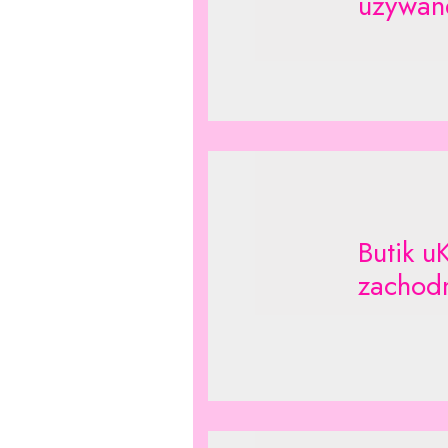
używan
Butik u
zachodn