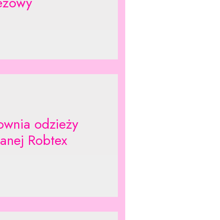
eżowy
ownia odzieży
anej Robtex