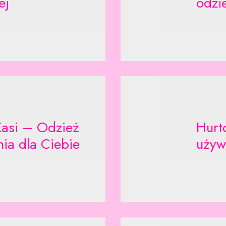
ej
odzi
Kasi – Odzież
Hurt
ia dla Ciebie
używ