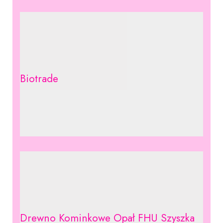
Biotrade
Drewno Kominkowe Opał FHU Szyszka