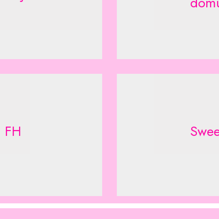
domu
. FH
Swe