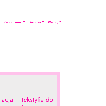
a
Zwiedzanie
Kronika
Więcej
racja – tekstylia do