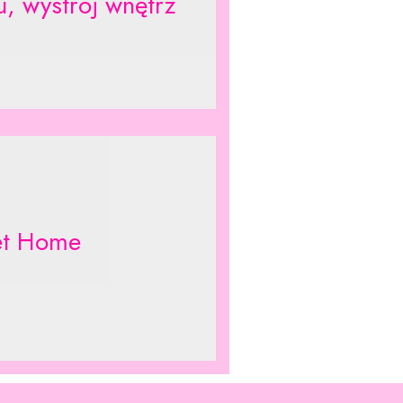
, wystrój wnętrz
et Home