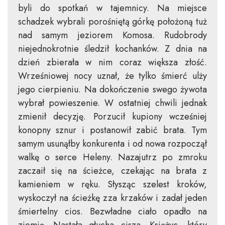
byli do spotkań w tajemnicy. Na miejsce
schadzek wybrali porośniętą górkę położoną tuż
nad samym jeziorem Komosa. Rudobrody
niejednokrotnie śledził kochanków. Z dnia na
dzień zbierała w nim coraz większa złość.
Wrześniowej nocy uznał, że tylko śmierć ulży
jego cierpieniu. Na dokończenie swego żywota
wybrał powieszenie. W ostatniej chwili jednak
zmienił decyzję. Porzucił kupiony wcześniej
konopny sznur i postanowił zabić brata. Tym
samym usunąłby konkurenta i od nowa rozpoczął
walkę o serce Heleny. Nazajutrz po zmroku
zaczaił się na ścieżce, czekając na brata z
kamieniem w ręku. Słysząc szelest kroków,
wyskoczył na ścieżkę zza krzaków i zadał jeden
śmiertelny cios. Bezwładne ciało opadło na