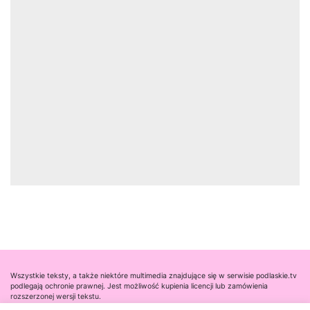
Wszystkie teksty, a także niektóre multimedia znajdujące się w serwisie podlaskie.tv
podlegają ochronie prawnej. Jest możliwość kupienia licencji lub zamówienia
rozszerzonej wersji tekstu.