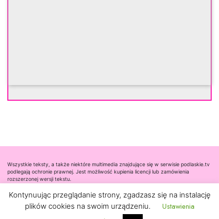
Wszystkie teksty, a także niektóre multimedia znajdujące się w serwisie podlaskie.tv
podlegają ochronie prawnej. Jest możliwość kupienia licencji lub zamówienia
rozszerzonej wersji tekstu.
Kontynuując przeglądanie strony, zgadzasz się na instalację
Współpraca
Ustawienia
plików cookies na swoim urządzeniu.
Kontakt