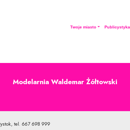
Twoje miasto
Publicystyk
Modelarnia Waldemar Żółtowski
łystok, tel. 667 698 999