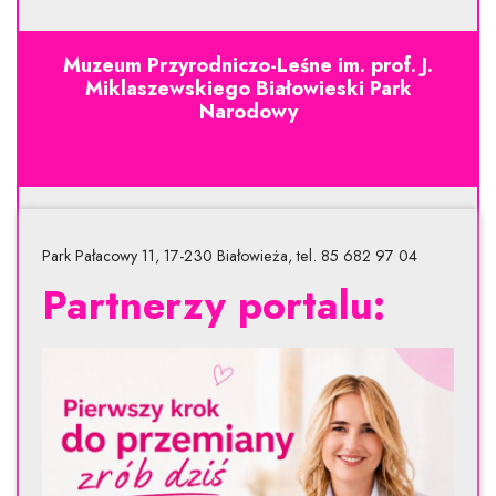
Muzeum Przyrodniczo-Leśne im. prof. J.
Miklaszewskiego Białowieski Park
Narodowy
Park Pałacowy 11, 17-230 Białowieża, tel. 85 682 97 04
Partnerzy portalu: