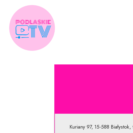
Skip
to
content
Kuriany 97, 15-588 Białystok,