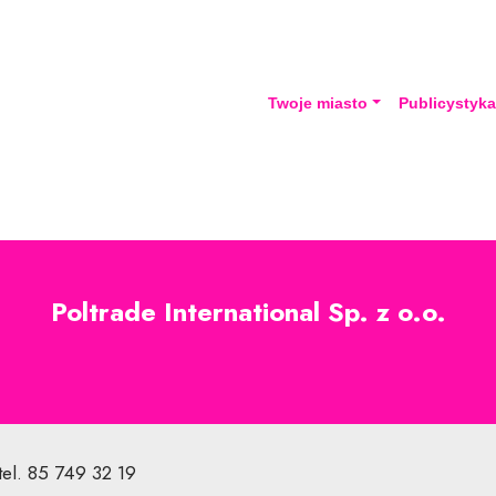
Twoje miasto
Publicystyk
Poltrade International Sp. z o.o.
 tel. 85 749 32 19