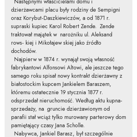
Następnymi właścicielami domu i
dzierżawcami placu były rodziny de Sempigni
oraz Korybut-Daszkiewiczów, a od 1871 r.
supraski kupiec Karol Robert Zende. Zende
traktował majątek w narożniku ul. Aleksand
rows- kiej i Mikołajew skiej jako źródło
dochodów.
Najpierw w 1874 r. wynajął swoją własność
fabrykantowi Alfonsowi Altowi, ale jeszcze tego
samego roku spisał nowy kontrakt dzierżawny z
białostockim kupcem Jankielem Baraszem,
któremu ostatecznie 19 stycznia 1877 r.
odsprzedał nieruchomość. Według aktu kupna-
sprzedaży, na gruncie dzierżawionym od
parafii stał wciąż tylko murowany parterowy dom
pamiętający czasy Jana Scholle.
Nabywca, Jankiel Barasz, był szczególnie