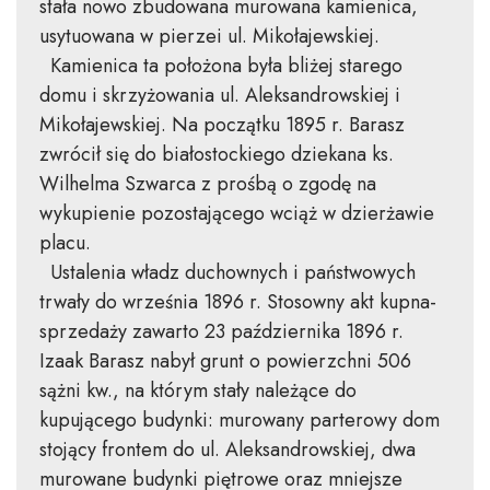
stała nowo zbudowana murowana kamienica,
usytuowana w pierzei ul. Mikołajewskiej.
Kamienica ta położona była bliżej starego
domu i skrzyżowania ul. Aleksandrowskiej i
Mikołajewskiej. Na początku 1895 r. Barasz
zwrócił się do białostockiego dziekana ks.
Wilhelma Szwarca z prośbą o zgodę na
wykupienie pozostającego wciąż w dzierżawie
placu.
Ustalenia władz duchownych i państwowych
trwały do września 1896 r. Stosowny akt kupna-
sprzedaży zawarto 23 października 1896 r.
Izaak Barasz nabył grunt o powierzchni 506
sążni kw., na którym stały należące do
kupującego budynki: murowany parterowy dom
stojący frontem do ul. Aleksandrowskiej, dwa
murowane budynki piętrowe oraz mniejsze