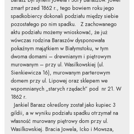
Barasz był synem Jowela i Sory Baraszów. Jowel
zmarł przed 1862 r., tego bowiem roku jego
spadkobiercy dokonali podziału między siebie
pozostałego po nim spadku. Z zachowanego
aktu podziału możemy wnioskować, że już
wówczas rodzina Baraszów dysponowała
pokaźnym majątkiem w Białymstoku, w tym
dwoma domami – drewnianym i piętrowym
murowanym – przy ul. Wasilkowskiej (ul.
Sienkiewicza 16), murowanym parterowym
domem przy ul. Lipowej oraz sklepem we
wspomnianych „starych rzędach” pod nr 21. W
1862 r.
Jankiel Barasz określony został jako kupiec 3
gildii, a w wyniku podziału spadku otrzymał na
własność murowany piętrowy dom przy ul.
Wasilkowskiej. Bracia Jowela, Icko i Mowsza,