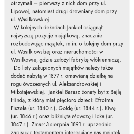
otrzymali – pierwszy z nich dom przy ul.
Lipowej, natomiast drugi drewniany dom przy
ul. Wasilkowskiej.
W kolejnych dekadach Jankiel osiągnął
najwyższą pozycję majątkową, znacznie
rozbudowując majątek, m.in. o kolejny dom przy
ul. Wasilk owskiej oraz nieruchomości w
Wasilkowie, gdzie założył fabrykę włókienniczą.
Do listy zakupionych majątków należy także
dodać nabytą w 1877 r. omawianą działkę na
rogu ówczesnych ul. Aleksandrowskiej i
Mikołajewskiej. Jankiel Barasz żonaty był z Bejlą
Hindą, z którą miał pięcioro dzieci: Efroima
Fiszela (ur. 1840 r.), Gołdę (ur. 1844 r.), Kiwę
(ur. 1846 r.) oraz bliźnięta Mowszę i Icka (ur.
1847 r.). Zmarł 3 sierpnia 1891 r. uprzednio
zapisując testamentem interesujący nas majątek