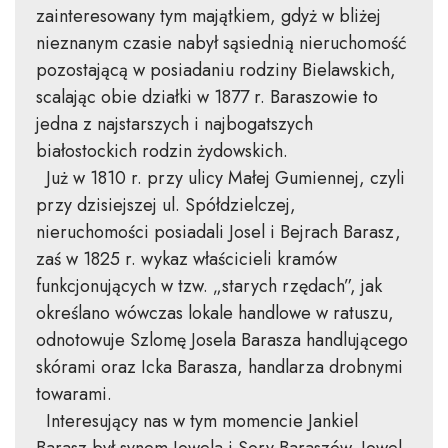
zainteresowany tym majątkiem, gdyż w bliżej
nieznanym czasie nabył sąsiednią nieruchomość
pozostającą w posiadaniu rodziny Bielawskich,
scalając obie działki w 1877 r. Baraszowie to
jedna z najstarszych i najbogatszych
białostockich rodzin żydowskich.
Już w 1810 r. przy ulicy Małej Gumiennej, czyli
przy dzisiejszej ul. Spółdzielczej,
nieruchomości posiadali Josel i Bejrach Barasz,
zaś w 1825 r. wykaz właścicieli kramów
funkcjonujących w tzw. „starych rzędach”, jak
określano wówczas lokale handlowe w ratuszu,
odnotowuje Szlomę Josela Barasza handlującego
skórami oraz Icka Barasza, handlarza drobnymi
towarami.
Interesujący nas w tym momencie Jankiel