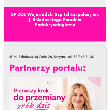
SP ZOZ Wojewódzki Szpital Zespolony im.
J. Śniadeckiego Poradnia
Endokrynologiczna
ul. M. Skłodowskiej-Curie 26, Białystok, tel. 85 748 81 00
Partnerzy portalu: