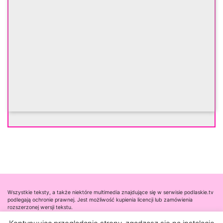
Wszystkie teksty, a także niektóre multimedia znajdujące się w serwisie podlaskie.tv
podlegają ochronie prawnej. Jest możliwość kupienia licencji lub zamówienia
rozszerzonej wersji tekstu.