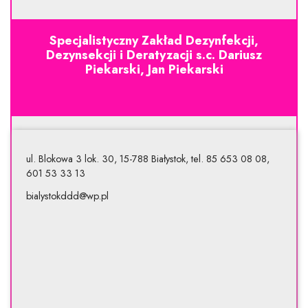
Specjalistyczny Zakład Dezynfekcji,
Dezynsekcji i Deratyzacji s.c. Dariusz
Piekarski, Jan Piekarski
ul. Blokowa 3 lok. 30, 15-788 Białystok, tel. 85 653 08 08,
601 53 33 13
bialystokddd@wp.pl