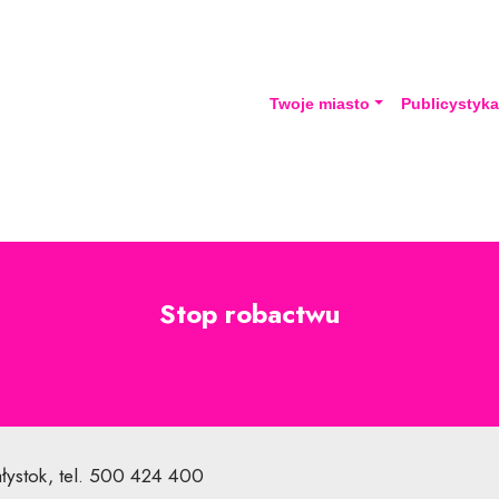
Twoje miasto
Publicystyk
Stop robactwu
ałystok, tel. 500 424 400