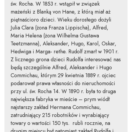
św. Rocha. W 1853 r. wstąpił w związek
mażeński z Blanką von Hane, z którą miał aż
piętnaścioro dzieci. Wieku dorosłego dożyli
Julia Clara (żona Franza Lippischa), Alfred,
Maria Helena (żona Wilhelma Gustawa
Teetzmanna), Aleksander, Hugo, Karol, Oskar,
Hedwiga i Marga- rethe. Rudolf zmarł w 1901 r.
Z licznego grona dzieci Rudolfa interesować nas
będą szczególnie Alfred, Aleksander i Hugo
Commichau, którym 29 kwietnia 1889 r. ojciec
podarował prawa własności do nieruchomości
przy ul. św. Rocha 14. W 1890 r. była to druga
największa fabryka w mieście – prym wiódł
najstarszy zakład Hermana Commichau,
zatrudniający 215 robotników i wyrabiający
towary o wartości 150 tys. rubli rocznie, na
drugim miejscu był natomiast zakład Rudolfa i