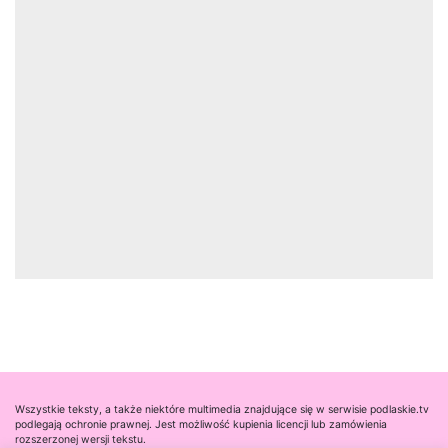
Wszystkie teksty, a także niektóre multimedia znajdujące się w serwisie podlaskie.tv
podlegają ochronie prawnej. Jest możliwość kupienia licencji lub zamówienia
rozszerzonej wersji tekstu.