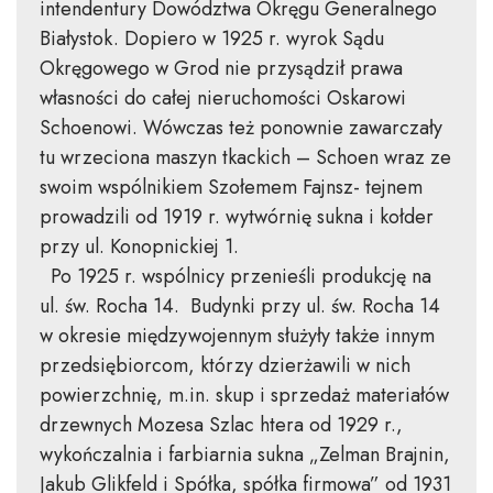
intendentury Dowództwa Okręgu Generalnego
Białystok. Dopiero w 1925 r. wyrok Sądu
Okręgowego w Grod nie przysądził prawa
własności do całej nieruchomości Oskarowi
Schoenowi. Wówczas też ponownie zawarczały
tu wrzeciona maszyn tkackich – Schoen wraz ze
swoim wspólnikiem Szołemem Fajnsz- tejnem
prowadzili od 1919 r. wytwórnię sukna i kołder
przy ul. Konopnickiej 1.
Po 1925 r. wspólnicy przenieśli produkcję na
ul. św. Rocha 14. Budynki przy ul. św. Rocha 14
w okresie międzywojennym służyły także innym
przedsiębiorcom, którzy dzierżawili w nich
powierzchnię, m.in. skup i sprzedaż materiałów
drzewnych Mozesa Szlac htera od 1929 r.,
wykończalnia i farbiarnia sukna „Zelman Brajnin,
Jakub Glikfeld i Spółka, spółka firmowa” od 1931