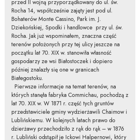
przed II wojną przyporządkowany do ul. św.
Rocha 14, współcześnie zajęty jest pod ul.
Bohaterów Monte Cassino, Park im. J.
Dziekońskiej, Spodki i handlowce przy ul. św.
Rocha. Jak już wspominałem, znaczna część
terenów położonych przy tej ulicy jeszcze na
początku lat 70. XIX w. stanowiła własność
gospodarzy ze wsi Białostoczek i dopiero
później znalazły się one w granicach
Białegostoku.
Pierwsze informacje na temat terenów, na
których stanęła fabryka Commichau, pochodzą z
lat 70. XIX w. W 1871 r. część tych gruntów
przedstawiciele gminy wydzierżawili Chaimow i
Lublińskiemu. W kolejnych latach prawo do
dzierżawy przechodziło z rąk do rąk – w 1876
r. Lubliński odstąpił je Ickowi Halpernowi, który