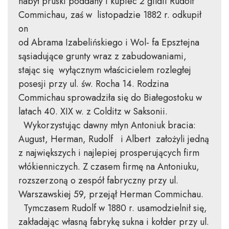
nabył pruski poddany i kupiec 2 gildii Rudolf
Commichau, zaś w listopadzie 1882 r. odkupił
on
od Abrama Izabelińskiego i Wol- fa Epsztejna
sąsiadujące grunty wraz z zabudowaniami,
stając się wyłącznym właścicielem rozległej
posesji przy ul. św. Rocha 14. Rodzina
Commichau sprowadziła się do Białegostoku w
latach 40. XIX w. z Colditz w Saksonii.
Wykorzystując dawny młyn Antoniuk bracia:
August, Herman, Rudolf i Albert założyli jedną
z największych i najlepiej prosperujących firm
włókienniczych. Z czasem firmę na Antoniuku,
rozszerzoną o zespół fabryczny przy ul.
Warszawskiej 59, przejął Herman Commichau.
Tymczasem Rudolf w 1880 r. usamodzielnił się,
zakładając własną fabrykę sukna i kołder przy ul.