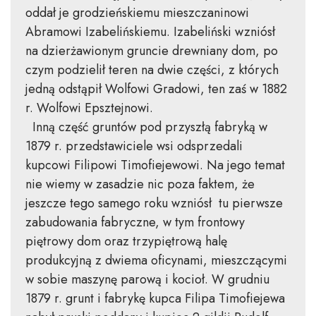
oddał je grodzieńskiemu mieszczaninowi
Abramowi Izabelińskiemu. Izabeliński wzniósł
na dzierżawionym gruncie drewniany dom, po
czym podzielił teren na dwie części, z których
jedną odstąpił Wolfowi Gradowi, ten zaś w 1882
r. Wolfowi Epsztejnowi.
Inną część gruntów pod przyszłą fabryką w
1879 r. przedstawiciele wsi odsprzedali
kupcowi Filipowi Timofiejewowi. Na jego temat
nie wiemy w zasadzie nic poza faktem, że
jeszcze tego samego roku wzniósł tu pierwsze
zabudowania fabryczne, w tym frontowy
piętrowy dom oraz trzypiętrową halę
produkcyjną z dwiema oficynami, mieszczącymi
w sobie maszynę parową i kocioł. W grudniu
1879 r. grunt i fabrykę kupca Filipa Timofiejewa