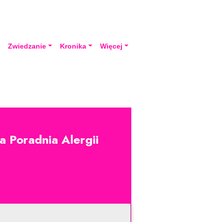
a
Zwiedzanie
Kronika
Więcej
a Poradnia Alergii