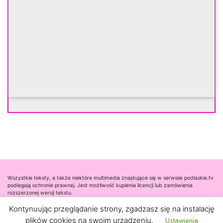
Wszystkie teksty, a także niektóre multimedia znajdujące się w serwisie podlaskie.tv
podlegają ochronie prawnej. Jest możliwość kupienia licencji lub zamówienia
rozszerzonej wersji tekstu.
Kontynuując przeglądanie strony, zgadzasz się na instalację
Współpraca
Ustawienia
plików cookies na swoim urządzeniu.